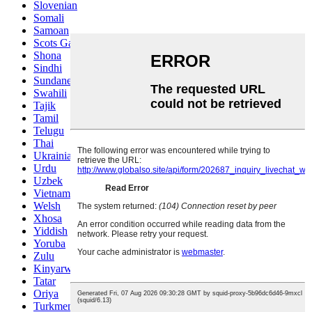
Slovenian
Somali
Samoan
Scots Gaelic
Shona
Sindhi
Sundanese
Swahili
Tajik
Tamil
Telugu
Thai
Ukrainian
Urdu
Uzbek
Vietnamese
Welsh
Xhosa
Yiddish
Yoruba
Zulu
Kinyarwanda
Tatar
Oriya
Turkmen