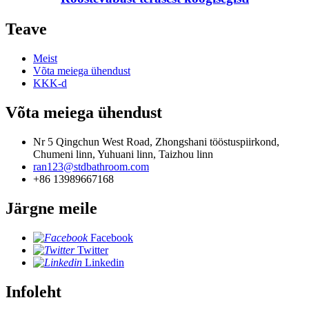
Teave
Meist
Võta meiega ühendust
KKK-d
Võta meiega ühendust
Nr 5 Qingchun West Road, Zhongshani tööstuspiirkond,
Chumeni linn, Yuhuani linn, Taizhou linn
ran123@stdbathroom.com
+86 13989667168
Järgne meile
Facebook
Twitter
Linkedin
Infoleht