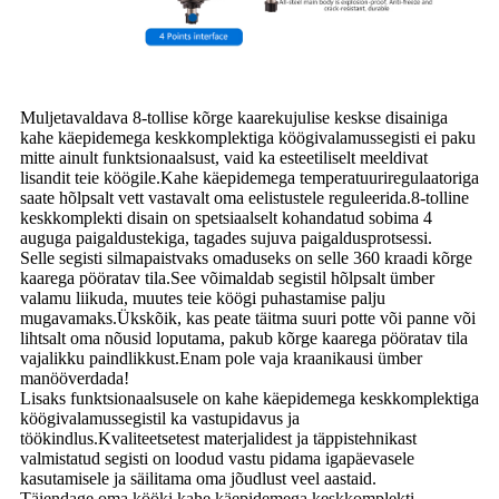
Muljetavaldava 8-tollise kõrge kaarekujulise keskse disainiga
kahe käepidemega keskkomplektiga köögivalamussegisti ei paku
mitte ainult funktsionaalsust, vaid ka esteetiliselt meeldivat
lisandit teie köögile.Kahe käepidemega temperatuuriregulaatoriga
saate hõlpsalt vett vastavalt oma eelistustele reguleerida.8-tolline
keskkomplekti disain on spetsiaalselt kohandatud sobima 4
auguga paigaldustekiga, tagades sujuva paigaldusprotsessi.
Selle segisti silmapaistvaks omaduseks on selle 360 ​​kraadi kõrge
kaarega pööratav tila.See võimaldab segistil hõlpsalt ümber
valamu liikuda, muutes teie köögi puhastamise palju
mugavamaks.Ükskõik, kas peate täitma suuri potte või panne või
lihtsalt oma nõusid loputama, pakub kõrge kaarega pööratav tila
vajalikku paindlikkust.Enam pole vaja kraanikausi ümber
manööverdada!
Lisaks funktsionaalsusele on kahe käepidemega keskkomplektiga
köögivalamussegistil ka vastupidavus ja
töökindlus.Kvaliteetsetest materjalidest ja täppistehnikast
valmistatud segisti on loodud vastu pidama igapäevasele
kasutamisele ja säilitama oma jõudlust veel aastaid.
Täiendage oma kööki kahe käepidemega keskkomplekti