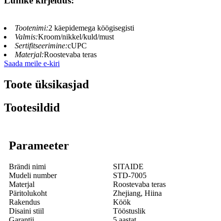
Lühike kirjeldus:
Tootenimi:
2 käepidemega köögisegisti
Valmis:
Kroom/nikkel/kuld/must
Sertifitseerimine:
cUPC
Materjal:
Roostevaba teras
Saada meile e-kiri
Toote üksikasjad
Tootesildid
Parameeter
Brändi nimi
SITAIDE
Mudeli number
STD-7005
Materjal
Roostevaba teras
Päritolukoht
Zhejiang, Hiina
Rakendus
Köök
Disaini stiil
Tööstuslik
Garantii
5 aastat