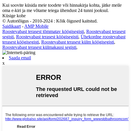
Kui soovite küsida meie toodete või hinnakirja kohta, jätke meile
oma e-kiri ja me võtame teiega ühendust 24 tunni jooksul.
Küsige kohe
© Autoriõigus - 2010-2024 : Kõik õigused kaitstud.
Saidikaart
-
AMP Mobile
Roostevabast terasest tõmmatav köögisegisti
,
Roostevabast terasest
segisti
,
Roostevabast terasest köögisegisti
,
Ühekordne roostevabast
terasest köögisegisti
,
Roostevabast terasest külm köögisegisti
,
Roostevabast terasest külmakausi segisti
,
Saada email
x