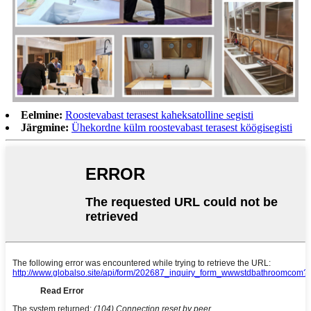
Eelmine:
Roostevabast terasest kaheksatolline segisti
Järgmine:
Ühekordne külm roostevabast terasest köögisegisti