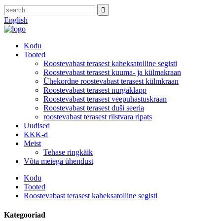
English
Kodu
Tooted
Roostevabast terasest kaheksatolline segisti
Roostevabast terasest kuuma- ja külmakraan
Ühekordne roostevabast terasest külmkraan
Roostevabast terasest nurgaklapp
Roostevabast terasest veepuhastuskraan
Roostevabast terasest duši seeria
roostevabast terasest riistvara ripats
Uudised
KKK-d
Meist
Tehase ringkäik
Võta meiega ühendust
Kodu
Tooted
Roostevabast terasest kaheksatolline segisti
Kategooriad