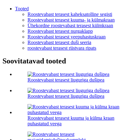
Tooted
Roostevabast terasest kaheksatolline segisti
Roostevabast terasest kuuma- ja külmakraan
Ühekordne roostevabast terasest külmkraan
Roostevabast terasest nurgaklapp
Roostevabast terasest veepuhastuskraan
Roostevabast terasest duši seeria
roostevabast terasest riistvara ripats
Soovitatavad tooted
Roostevabast terasest liuguriga dušipea
Roostevabast terasest liuguriga dušipea
Roostevabast terasest kuuma ja külma kraan
puhastatud veega