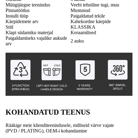
Müügijärgne teenindus
Veebi tehniline tugi, muu
Pinnatöötlus
Mustunud
Installi tüüp
Paigaldatud tekile
Käepidemete arv
Kahekordne käepide
Stiil
KLASSIKA
Klapi südamiku materjal
Keraamilised
Paigaldamiseks vajalike aukude
2 auku
arv
KOHANDATUD TEENUS
Rääkige meie klienditeenindusele, milliseid värve vajate
(PVD / PLATING), OEM-i kohandamine