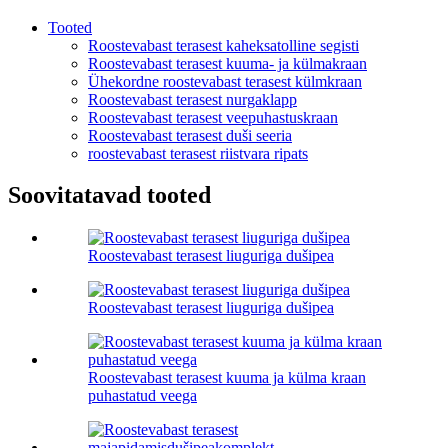
Tooted
Roostevabast terasest kaheksatolline segisti
Roostevabast terasest kuuma- ja külmakraan
Ühekordne roostevabast terasest külmkraan
Roostevabast terasest nurgaklapp
Roostevabast terasest veepuhastuskraan
Roostevabast terasest duši seeria
roostevabast terasest riistvara ripats
Soovitatavad tooted
Roostevabast terasest liuguriga dušipea
Roostevabast terasest liuguriga dušipea
Roostevabast terasest kuuma ja külma kraan
puhastatud veega