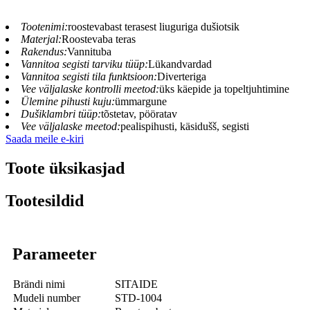
Tootenimi:
roostevabast terasest liuguriga dušiotsik
Materjal:
Roostevaba teras
Rakendus:
Vannituba
Vannitoa segisti tarviku tüüp:
Lükandvardad
Vannitoa segisti tila funktsioon:
Diverteriga
Vee väljalaske kontrolli meetod:
üks käepide ja topeltjuhtimine
Ülemine pihusti kuju:
ümmargune
Dušiklambri tüüp:
tõstetav, pööratav
Vee väljalaske meetod:
pealispihusti, käsidušš, segisti
Saada meile e-kiri
Toote üksikasjad
Tootesildid
Parameeter
Brändi nimi
SITAIDE
Mudeli number
STD-1004