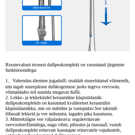
Roostevabast terasest dušipeakomplekt on varustatud järgmiste
funktsioonidega:
1、Vahendus-ülemine jugadušš: sisaldab sisseehitatud võimendit,
mis tagab suurepärase dušikogemuse jaoks tugeva veevoolu,
võimaldades teil nautida mugavat dušši.
2. Lekke- ja lekkekindel keraamiline klapisüdamik:
dušipeakomplektis on kasutatud kvaliteetset keraamilist
klapisüdamikku, mis on stabiilne ja vastupidav.See takistab
tõhusalt lekkeid ja vee imbumist, tagades pika kasutusea.
3. Mitmekülgne vee väljalaskeava: reguleeritavate
veevoolurežiimidega, nagu vihm, pihustus ja massaaž, vastab
dušipeakomplekt erinevate kasutajate erinevatele vajadustele,