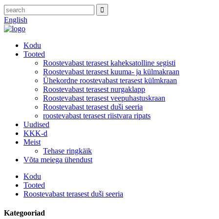
English
Kodu
Tooted
Roostevabast terasest kaheksatolline segisti
Roostevabast terasest kuuma- ja külmakraan
Ühekordne roostevabast terasest külmkraan
Roostevabast terasest nurgaklapp
Roostevabast terasest veepuhastuskraan
Roostevabast terasest duši seeria
roostevabast terasest riistvara ripats
Uudised
KKK-d
Meist
Tehase ringkäik
Võta meiega ühendust
Kodu
Tooted
Roostevabast terasest duši seeria
Kategooriad