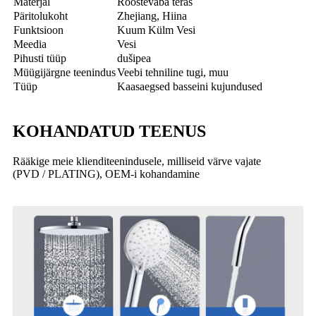
Materjal
Roostevaba teras
Päritolukoht
Zhejiang, Hiina
Funktsioon
Kuum Külm Vesi
Meedia
Vesi
Pihusti tüüp
dušipea
Müügijärgne teenindus
Veebi tehniline tugi, muu
Tüüp
Kaasaegsed basseini kujundused
KOHANDATUD TEENUS
Rääkige meie klienditeenindusele, milliseid värve vajate
(PVD / PLATING), OEM-i kohandamine