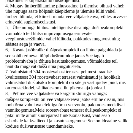
pakkudes isikupärastatud dušikogemust.
4. Mugav ümberlülitamine pihuseadme ja ülemise pihusti vahel:
ühe nupuga saate hõlpsalt käepideme ja ülemise lüliti vahel
ümber lülituda, et kiiresti muuta vee väljalaskeava, võttes arvesse
erinevaid suplemiseelistusi.
5、Ühe nupuga lülitus: intelligentse disainiga dušipeakomplekt
võimaldab teil lihtsa nupuvajutusega erinevate
veepihustusrežiimide vahel lülituda, pakkudes mugavust ning
säästes aega ja vaeva.
6、Kasutajasõbralik: dušipeakomplekti on lihtne paigaldada ja
see sobib erinevat tüüpi duširuumide jaoks.See tagab
probleemivaba ja tõhusa kasutuskogemuse, võimaldades teil
nautida mugavat dušši ilma pingutusteta.
7. Valmistatud 304 roostevabast terasest pehmest traadist:
kvaliteetsest 304 roostevabast terasest valmistatud ja hoolikalt
valmistatud dušiotsiku komplektil on sile ja vastupidav pind, mis
on roostekindel, säilitades oma ilu pikema aja jooksul.
8、Pehme vee väljalaskeava kärgstruktuuriga vahuga:
dušipeakomplektil on vee väljalaskeava jaoks eriline disain, mis
loob õrna vahutava efektiga õrna veevoolu, pakkudes meeldivat
vannikogemust.Meie roostevabast terasest dušipeakomplekt ei
paku mitte ainult suurepärast funktsionaalsust, vaid seab
esikohale ka kvaliteedi ja kasutuskogemuse.See on ideaalne valik
koduse dušivarustuse uuendamiseks.