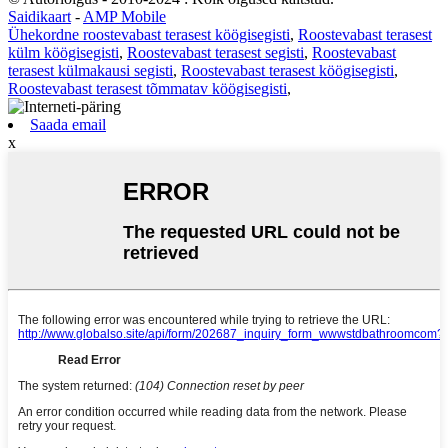
Saidikaart
-
AMP Mobile
Ühekordne roostevabast terasest köögisegisti
,
Roostevabast terasest
külm köögisegisti
,
Roostevabast terasest segisti
,
Roostevabast
terasest külmakausi segisti
,
Roostevabast terasest köögisegisti
,
Roostevabast terasest tõmmatav köögisegisti
,
Saada email
x