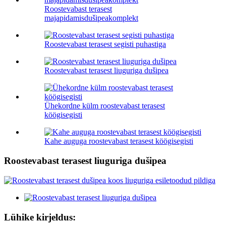
Roostevabast terasest
majapidamisdušipeakomplekt
Roostevabast terasest segisti puhastiga
Roostevabast terasest liuguriga dušipea
Ühekordne külm roostevabast terasest
köögisegisti
Kahe auguga roostevabast terasest köögisegisti
Roostevabast terasest liuguriga dušipea
Lühike kirjeldus: