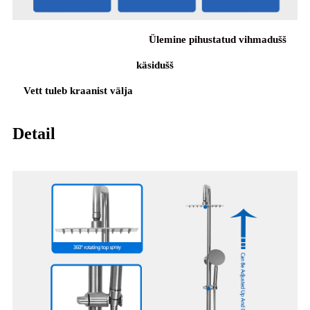
Ülemine pihustatud vihmadušš
käsidušš
Vett tuleb kraanist välja
Detail