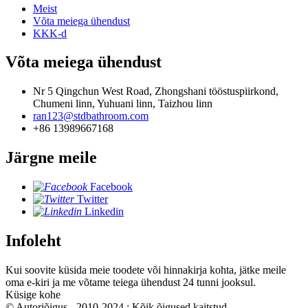
Meist
Võta meiega ühendust
KKK-d
Võta meiega ühendust
Nr 5 Qingchun West Road, Zhongshani tööstuspiirkond,
Chumeni linn, Yuhuani linn, Taizhou linn
ran123@stdbathroom.com
+86 13989667168
Järgne meile
Facebook
Twitter
Linkedin
Infoleht
Kui soovite küsida meie toodete või hinnakirja kohta, jätke meile
oma e-kiri ja me võtame teiega ühendust 24 tunni jooksul.
Küsige kohe
© Autoriõigus - 2010-2024 : Kõik õigused kaitstud.