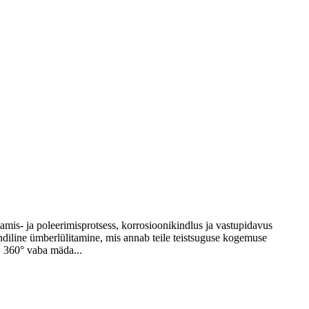
bamis- ja poleerimisprotsess, korrosioonikindlus ja vastupidavus
ndiline ümberlülitamine, mis annab teile teistsuguse kogemuse
, 360° vaba mäda...