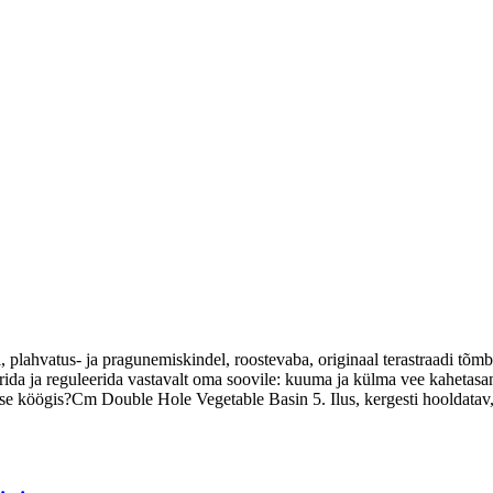
l, plahvatus- ja pragunemiskindel, roostevaba, originaal terastraadi tõm
ida ja reguleerida vastavalt oma soovile: kuuma ja külma vee kahetasa
se köögis?Cm Double Hole Vegetable Basin 5. Ilus, kergesti hooldatav