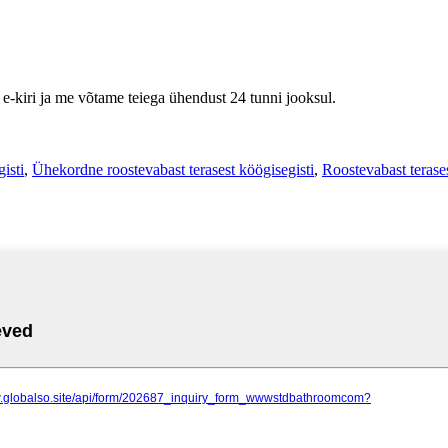
 e-kiri ja me võtame teiega ühendust 24 tunni jooksul.
isti
,
Ühekordne roostevabast terasest köögisegisti
,
Roostevabast terase