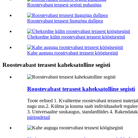
Roostevabast terasest segisti puhastiga
Roostevabast terasest liuguriga dušipea
Ühekordne külm roostevabast terasest köögisegisti
Kahe auguga roostevabast terasest köögisegisti
Roostevabast terasest kaheksatolline segisti
Roostevabast terasest kaheksatolline segisti
Toote eelised 1. Kvaliteetne roostevabast terasest materja
nagu uus.2. Külma ja kuuma saab individuaalselt reguleer
3. Universaalne suukaugus, standardliides 4. Rakendatak
päring
detail