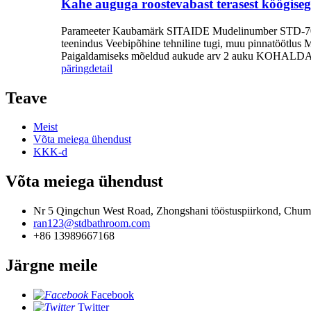
Kahe auguga roostevabast terasest köögisegi
Parameeter Kaubamärk SITAIDE Mudelinumber STD-7005 Ma
teenindus Veebipõhine tehniline tugi, muu pinnatöötlus
Paigaldamiseks mõeldud aukude arv 2 auku KOHALDATUD
päring
detail
Teave
Meist
Võta meiega ühendust
KKK-d
Võta meiega ühendust
Nr 5 Qingchun West Road, Zhongshani tööstuspiirkond, Chumen
ran123@stdbathroom.com
+86 13989667168
Järgne meile
Facebook
Twitter