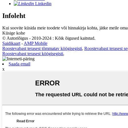
Linkedin
Infoleht
Kui soovite küsida meie toodete või hinnakirja kohta, jätke meile oma
Küsige kohe
© Autoriõigus - 2010-2024 : Kõik õigused kaitstud.
Saidikaart
-
AMP Mobile
Roostevabast terasest tõmmatav köögisegisti
,
Roostevabast terasest seg
Roostevabast terasest köögisegisti
,
Saada email
x