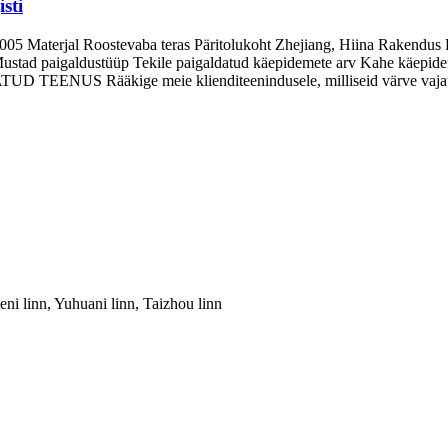
sti
terjal Roostevaba teras Päritolukoht Zhejiang, Hiina Rakendus Köök
 Mustad paigaldustüüp Tekile paigaldatud käepidemete arv Kahe käepi
 TEENUS Rääkige meie klienditeenindusele, milliseid värve vajat
i linn, Yuhuani linn, Taizhou linn