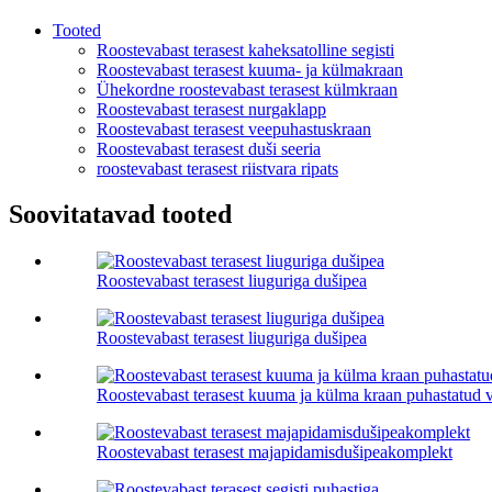
Tooted
Roostevabast terasest kaheksatolline segisti
Roostevabast terasest kuuma- ja külmakraan
Ühekordne roostevabast terasest külmkraan
Roostevabast terasest nurgaklapp
Roostevabast terasest veepuhastuskraan
Roostevabast terasest duši seeria
roostevabast terasest riistvara ripats
Soovitatavad tooted
Roostevabast terasest liuguriga dušipea
Roostevabast terasest liuguriga dušipea
Roostevabast terasest kuuma ja külma kraan puhastatud 
Roostevabast terasest majapidamisdušipeakomplekt