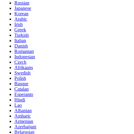
Russian
Japanese
Korean
Arabic
Irish
Greek
Turkish
Italian
Danish
Romanian
Indonesian
Czech
Afrikaans
Swedish
Polish
Basque
Catalan
Esperanto
Hindi
Lao
Albanian
Amharic
Armenian
Azerbaijani
Belarusian