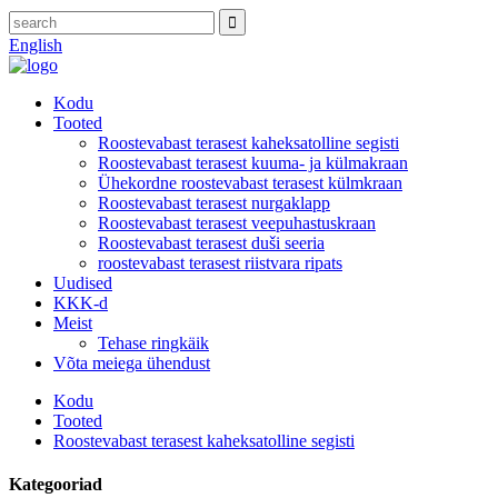
English
Kodu
Tooted
Roostevabast terasest kaheksatolline segisti
Roostevabast terasest kuuma- ja külmakraan
Ühekordne roostevabast terasest külmkraan
Roostevabast terasest nurgaklapp
Roostevabast terasest veepuhastuskraan
Roostevabast terasest duši seeria
roostevabast terasest riistvara ripats
Uudised
KKK-d
Meist
Tehase ringkäik
Võta meiega ühendust
Kodu
Tooted
Roostevabast terasest kaheksatolline segisti
Kategooriad